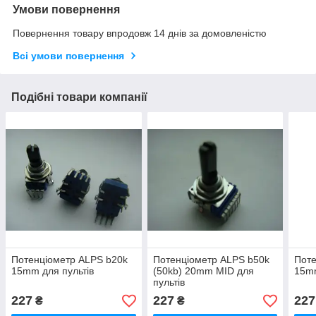
Умови повернення
Повернення товару впродовж 14 днів за домовленістю
Всі умови повернення
Подібні товари компанії
Потенціометр ALPS b20k
Потенціометр ALPS b50k
Поте
15mm для пультів
(50kb) 20mm MID для
15mm
пультів
227
227
227
₴
₴