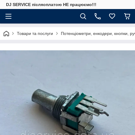
DJ SERVICE пiсляоплатою НЕ працюємо!!!
Товари та послуги
Потенціометри, енкодери, кнопки, ру