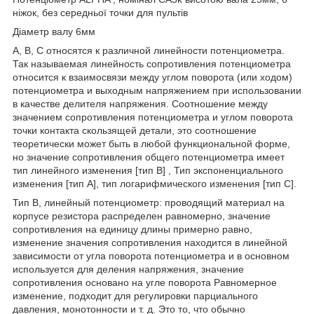
ніжок, без середньої точки для пультів
Діаметр валу 6мм
A, B, C относятся к различной линейности потенциометра.
Так называемая линейность сопротивления потенциометра
относится к взаимосвязи между углом поворота (или ходом)
потенциометра и выходным напряжением при использовании
в качестве делителя напряжения. Соотношение между
значением сопротивления потенциометра и углом поворота
точки контакта скользящей детали, это соотношение
теоретически может быть в любой функциональной форме,
но значение сопротивления общего потенциометра имеет
тип линейного изменения [тип B] , Тип экспоненциального
изменения [тип A], тип логарифмического изменения [тип C].
Тип B, линейный потенциометр: проводящий материал на
корпусе резистора распределен равномерно, значение
сопротивления на единицу длины примерно равно,
изменение значения сопротивления находится в линейной
зависимости от угла поворота потенциометра и в основном
используется для деления напряжения, значение
сопротивления основано на угле поворота Равномерное
изменение, подходит для регулировки парциального
давления, монотонности и т. д. Это то, что обычно