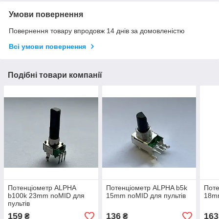
Умови повернення
Повернення товару впродовж 14 днів за домовленістю
Всі умови повернення
Подібні товари компанії
Потенціометр ALPHA
Потенціометр ALPHA b5k
Поте
b100k 23mm noMID для
15mm noMID для пультів
18mm
пультів
159
136
163
₴
₴