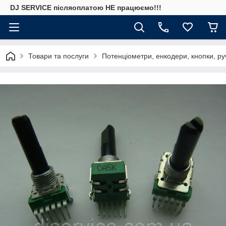
DJ SERVICE пiсляоплатою НЕ працюємо!!!
Товари та послуги
Потенціометри, енкодери, кнопки, ру