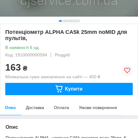
Потенціометр ALPHA CA5k 25mm noMID для
пультів,
В наявності 6 од.
Код: 1910000000594
Роздріб
163
₴
Мінімальна сума замовлення на сайті — 400 ₴
Купити
Опис
Доставка
Оплата
Умови повернення
Опис
Потенціометр ALPHA , номінал CA5k висотою вала 25мм, 6