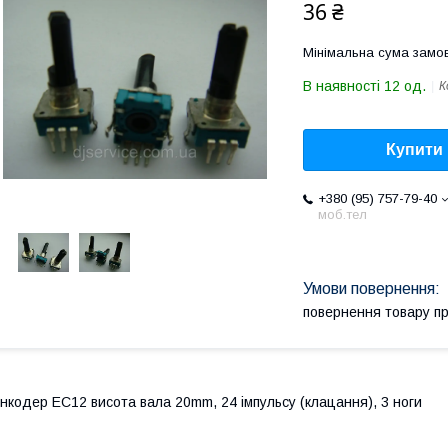
36 ₴
Мінімальна сума замов
В наявності 12 од.
К
Купити
+380 (95) 757-79-40
моб.тел
повернення товару п
нкодер EC12 висота вала 20mm, 24 імпульсу (клацання), 3 ноги