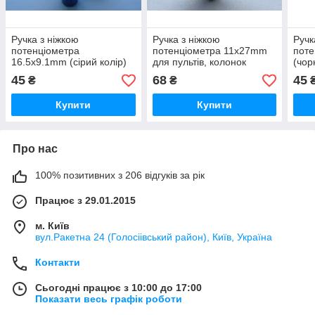
Ручка з ніжкою
Ручка з ніжкою
Ручк
потенціометра
потенціометра 11x27mm
поте
16.5x9.1mm (сірий колір)
для пультів, колонок
(чор
для пультів, колонок
коло
45
68
45
₴
₴
Купити
Купити
Про нас
100% позитивних з 206 відгуків за рік
Працює з 29.01.2015
м. Київ
вул.Ракетна 24 (Голосіівський район), Київ, Україна
Контакти
Сьогодні працює з 10:00 до 17:00
Показати весь графік роботи