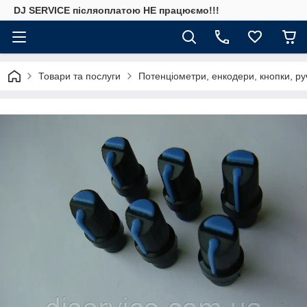
DJ SERVICE пiсляоплатою НЕ працюємо!!!
Товари та послуги
Потенціометри, енкодери, кнопки, ру