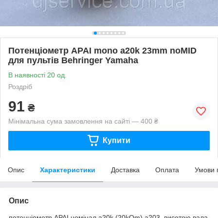
Потенціометр APAI mono a20k 23mm noMID
для пультів Behringer Yamaha
В наявності 20 од.
Роздріб
91
₴
Мінімальна сума замовлення на сайті — 400 ₴
Купити
Опис
Характеристики
Доставка
Оплата
Умови 
Опис
потенціометр APAI номінал a20k (20kOm) a203, висотою вала