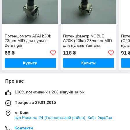
Потенціометр APAI b50k
Потенціометр NOBLE
Поте
23mm MID для пультів
A20K (20ka) 23mm noMID
(C20
Behringer
для пультів Yamaha
пуль
68
118
91
₴
₴
Купити
Купити
Про нас
100% позитивних з 206 відгуків за рік
Працює з 29.01.2015
м. Київ
вул.Ракетна 24 (Голосіівський район), Київ, Україна
Контакти