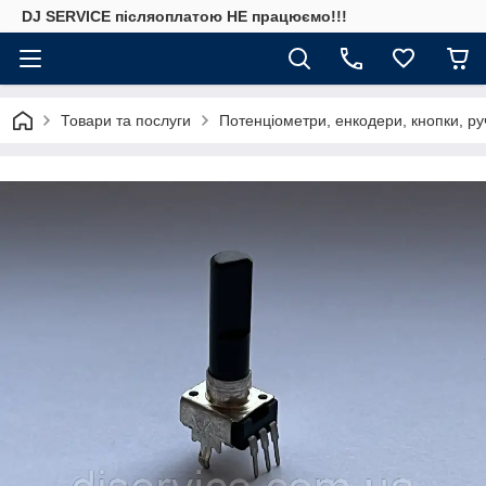
DJ SERVICE пiсляоплатою НЕ працюємо!!!
Товари та послуги
Потенціометри, енкодери, кнопки, ру