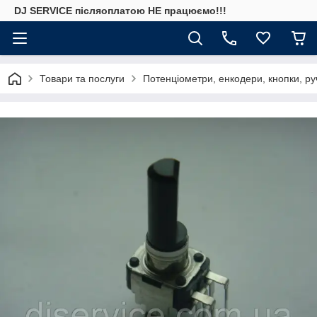
DJ SERVICE пiсляоплатою НЕ працюємо!!!
Товари та послуги
Потенціометри, енкодери, кнопки, ру