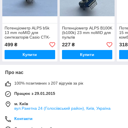
Потенціометр ALPS b5k
Потенціометр ALPS B100K
Поте
13 mm noMID для
(b100k) 23 mm noMID для
15 m
синтезаторів Casio CTK-
пультів
комб
4000
Valv
499
227
318
₴
₴
Купити
Купити
Про нас
100% позитивних з 207 відгуків за рік
Працює з 29.01.2015
м. Київ
вул.Ракетна 24 (Голосіівський район), Київ, Україна
Контакти