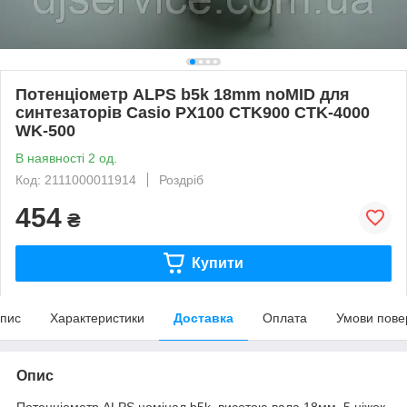
Потенціометр ALPS b5k 18mm noMID для
синтезаторів Casio PX100 CTK900 CTK-4000
WK-500
В наявності 2 од.
Код: 2111000011914
Роздріб
454
₴
Купити
пис
Характеристики
Доставка
Оплата
Умови пове
Опис
Потенціометр ALPS номінал b5k, висотою вала 18мм, 5 ніжок,