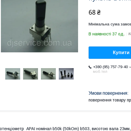
68 ₴
Мінімальна сума замов
В наявності 37 од.
К
Купити
+380 (95) 757-79-40
моб.тел
повернення товару п
отенціометр APAI номінал b50k (50kOm) b503, висотою вала 23мм,