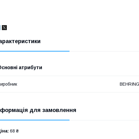
арактеристики
Основні атрибути
иробник
BEHRIN
нформація для замовлення
іна:
68 ₴