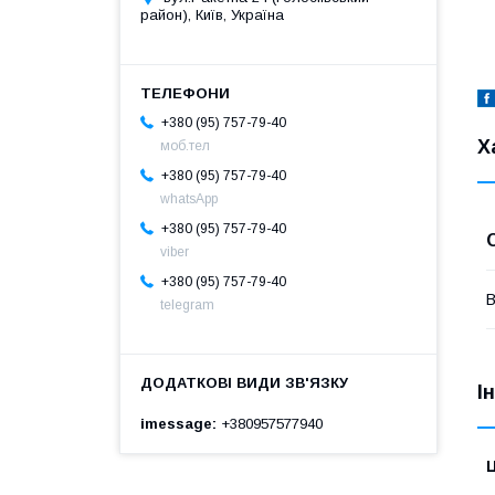
район), Київ, Україна
+380 (95) 757-79-40
Х
моб.тел
+380 (95) 757-79-40
whatsApp
+380 (95) 757-79-40
viber
+380 (95) 757-79-40
В
telegram
І
imessage
+380957577940
Ц