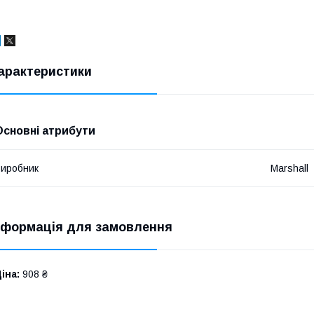
арактеристики
Основні атрибути
иробник
Marshall
нформація для замовлення
іна:
908 ₴