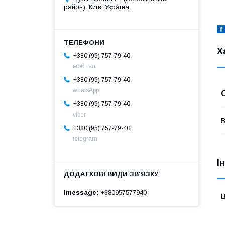
район), Київ, Україна
Х
+380 (95) 757-79-40
моб.тел
+380 (95) 757-79-40
whatsApp
+380 (95) 757-79-40
viber
В
+380 (95) 757-79-40
telegram
І
imessage
+380957577940
Ц