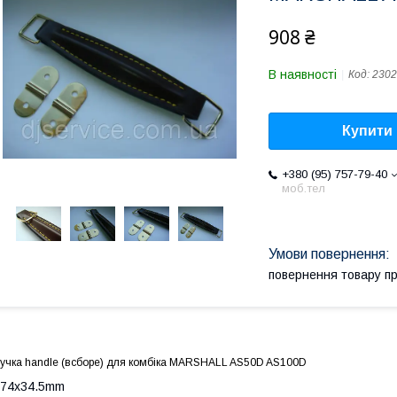
908 ₴
В наявності
Код:
2302
Купити
+380 (95) 757-79-40
моб.тел
повернення товару п
учка handle (всборе) для комбіка MARSHALL AS50D AS100D
174x34.5mm