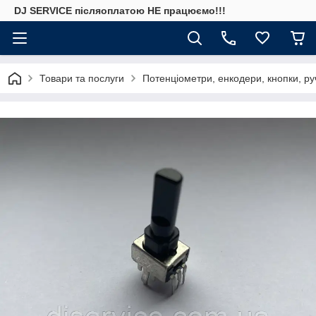
DJ SERVICE пiсляоплатою НЕ працюємо!!!
Товари та послуги
Потенціометри, енкодери, кнопки, ру