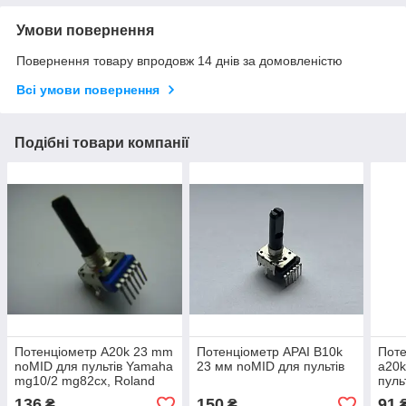
Умови повернення
Повернення товару впродовж 14 днів за домовленістю
Всі умови повернення
Подібні товари компанії
Потенціометр A20k 23 mm
Потенціометр APAI B10k
Поте
noMID для пультів Yamaha
23 мм noMID для пультів
a20
mg10/2 mg82cx, Roland
пуль
Fantom
136
150
91
₴
₴