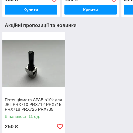
Купити
Купити
Акційні пропозиції та новинки
Потенціометр APAE b10k для
JBL PRX710 PRX712 PRX715
PRX718 PRX725 PRX735
PRX815 PRX835 PRX825
В наявності 11 од.
250
₴