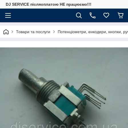
DJ SERVICE пiсляоплатою НЕ працюємо!!!
Товари та послуги
Потенціометри, енкодери, кнопки, ру