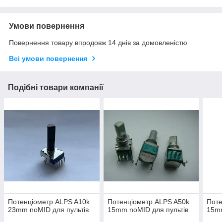
Умови повернення
Повернення товару впродовж 14 днів за домовленістю
Всі умови повернення
Подібні товари компанії
Потенціометр ALPS A10k
Потенціометр ALPS A50k
Поте
23mm noMID для пультів
15mm noMID для пультів
15mm