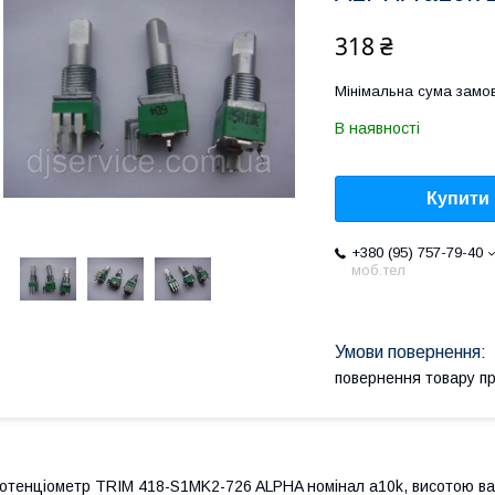
318 ₴
Мінімальна сума замов
В наявності
Купити
+380 (95) 757-79-40
моб.тел
повернення товару п
отенціометр TRIM 418-S1MK2-726 ALPHA номінал a10k, висотою вал