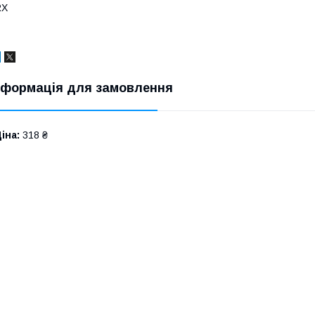
RX
нформація для замовлення
іна:
318 ₴