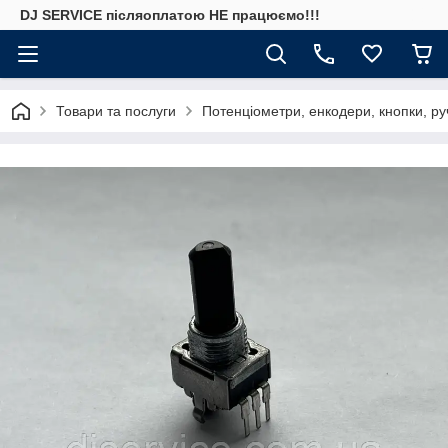
DJ SERVICE пiсляоплатою НЕ працюємо!!!
Товари та послуги
Потенціометри, енкодери, кнопки, ру