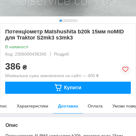
Потенціометр Matshushita b20k 15мм noMID
для Traktor S2mk3 s3mk3
В наявності
Код: 2306000436345
Роздріб
386
₴
Мінімальна сума замовлення на сайті — 400 ₴
Купити
пис
Характеристики
Доставка
Оплата
Умови пове
Опис
Потенціометр ALPHA номіналом b20k, висотою вала 15мм,