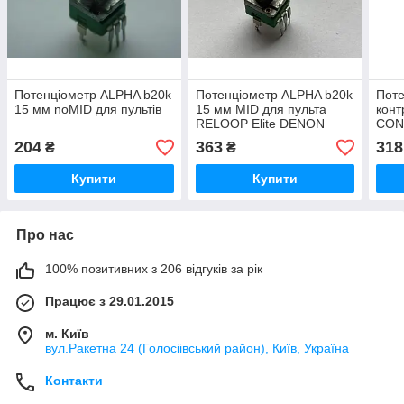
Потенціометр ALPHA b20k
Потенціометр ALPHA b20k
Поте
15 мм noMID для пультів
15 мм MID для пульта
кон
RELOOP Elite DENON
CONT
MC6000MK2
Z1, 
204
363
318
₴
₴
Купити
Купити
Про нас
100% позитивних з 206 відгуків за рік
Працює з 29.01.2015
м. Київ
вул.Ракетна 24 (Голосіівський район), Київ, Україна
Контакти