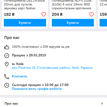
Потенціометр DELTA b50k
Потенціометр ALPS 103b
Поте
20mm для пультів,
(b10k) 4 ноги 18mm MID
23 м
звукових карт Native
горизонтальне кріплення
Instruments NI KOMPLETE
для пультів
182
204
159
₴
₴
AUDIO 6
Купити
Купити
Про нас
100% позитивних з 206 відгуків за рік
Працює з 29.01.2015
м. Київ
вул.Ракетна 24 (Голосіівський район), Київ, Україна
Контакти
Сьогодні працює з 10:00 до 17:00
Показати весь графік роботи
Про нас