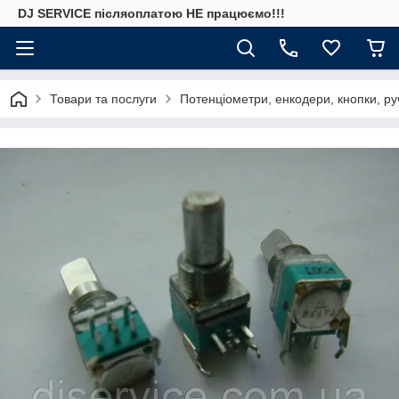
DJ SERVICE пiсляоплатою НЕ працюємо!!!
Товари та послуги
Потенціометри, енкодери, кнопки, ру