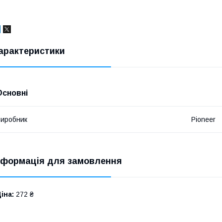
арактеристики
Основні
иробник
Pioneer
нформація для замовлення
іна:
272 ₴