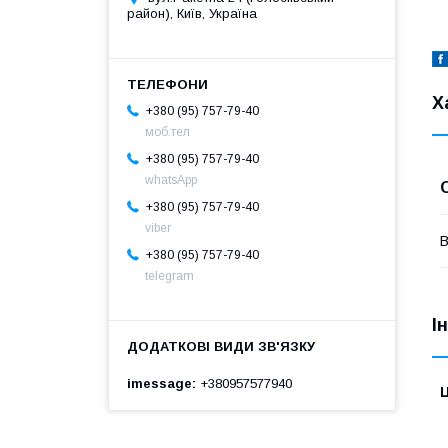
район), Київ, Україна
Х
+380 (95) 757-79-40
моб.тел
+380 (95) 757-79-40
whatsApp
+380 (95) 757-79-40
viber
В
+380 (95) 757-79-40
telegram
І
imessage
+380957577940
Ц