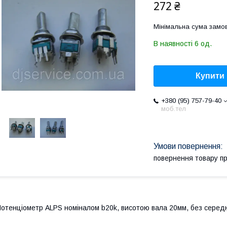
272 ₴
Мінімальна сума замов
В наявності 6 од.
Купити
+380 (95) 757-79-40
моб.тел
повернення товару п
отенціометр ALPS номіналом b20k, висотою вала 20мм, без середн