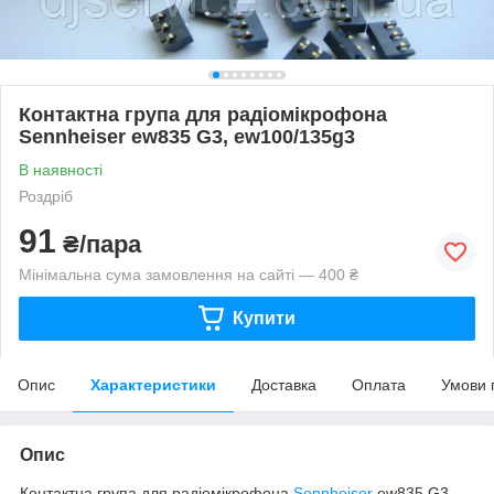
Контактна група для радіомікрофона
Sennheiser ew835 G3, ew100/135g3
В наявності
Роздріб
91
₴/пара
Мінімальна сума замовлення на сайті — 400 ₴
Купити
Опис
Характеристики
Доставка
Оплата
Умови 
Опис
Контактна група для радіомікрофона
Sennheiser
ew835 G3,