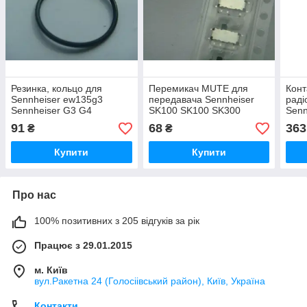
Резинка, кольцо для
Перемикач MUTE для
Конт
Sennheiser ew135g3
передавача Sennheiser
раді
Sennheiser G3 G4
SK100 SK100 SK300
Senn
SK500 G2 G3 (ew100g2)
ew1
91
68
363
₴
₴
Купити
Купити
Про нас
100% позитивних з 205 відгуків за рік
Працює з 29.01.2015
м. Київ
вул.Ракетна 24 (Голосіівський район), Київ, Україна
Контакти