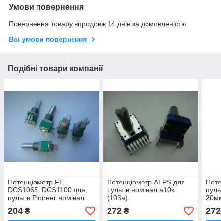
Умови повернення
Повернення товару впродовж 14 днів за домовленістю
Всі умови повернення
Подібні товари компанії
Потенціометр FE
Потенціометр ALPS для
Поте
DCS1065, DCS1100 для
пультів номінал a10k
пуль
пультів Pioneer номінал
(103a)
20м
b10k
204
272
272
₴
₴