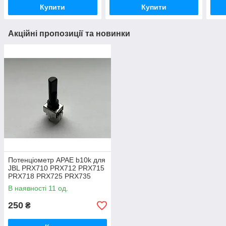
Купити
Купити
Акційні пропозиції та новинки
Потенціометр APAE b10k для
JBL PRX710 PRX712 PRX715
PRX718 PRX725 PRX735
PRX815 PRX835 PRX825
В наявності 11 од.
250
₴