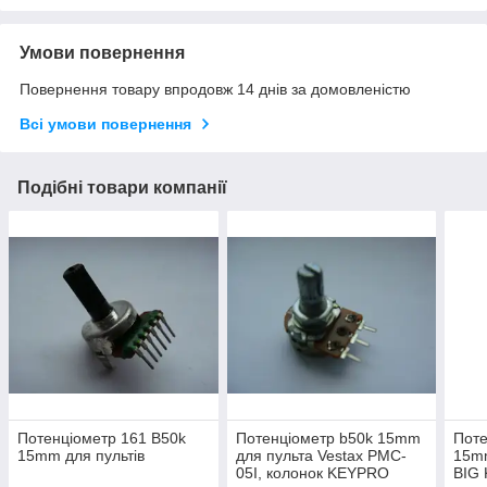
Умови повернення
Повернення товару впродовж 14 днів за домовленістю
Всі умови повернення
Подібні товари компанії
Потенціометр 161 B50k
Потенціометр b50k 15mm
Поте
15mm для пультів
для пульта Vestax PMC-
15mm
05I, колонок KEYPRO
BIG