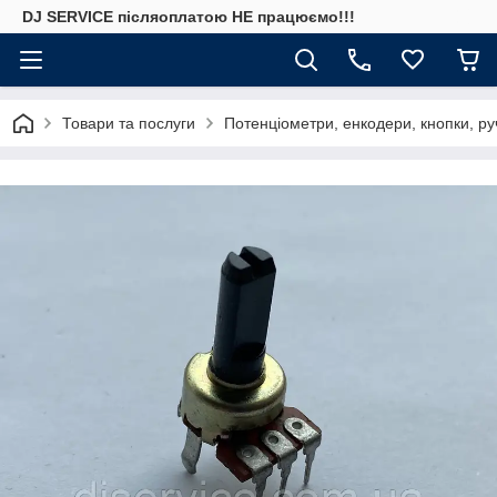
DJ SERVICE пiсляоплатою НЕ працюємо!!!
Товари та послуги
Потенціометри, енкодери, кнопки, ру