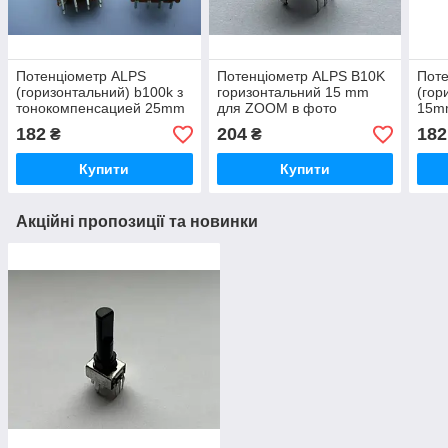
Потенціометр ALPS
Потенціометр ALPS B10K
Поте
(горизонтальний) b100k з
горизонтальний 15 mm
(гор
тонокомпенсацией 25mm
для ZOOM в фото
15mm
для пультів,
відеотехніці
182
204
182
₴
₴
Купити
Купити
Акційні пропозиції та новинки