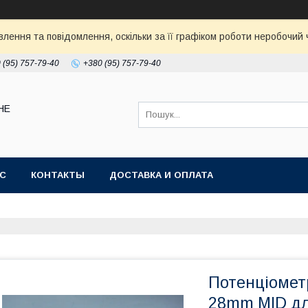
ення та повідомлення, оскільки за її графіком роботи неробочий ч
 (95) 757-79-40
+380 (95) 757-79-40
НЕ
АС
КОНТАКТЫ
ДОСТАВКА И ОПЛАТА
Потенціомет
28mm MID дл