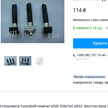
114 ₴
Мінімальна сума замов
В наявності 19 од.
К
Купити
+380 (95) 757-79-40
моб.тел
повернення товару п
отенціометр Soundwell номінал w50k (50kOm) w503, висотою вала 