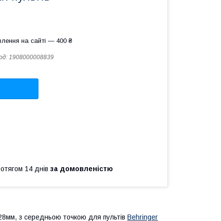
лення на сайті — 400 ₴
од:
1908000008839
ротягом 14 днів
за домовленістю
28мм, з середньою точкою для пультів
Behringer