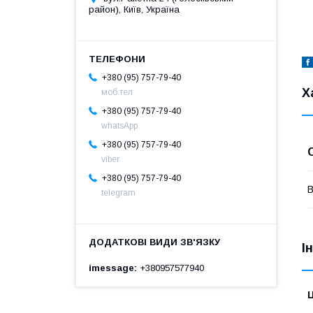
район), Київ, Україна
+380 (95) 757-79-40
Х
моб.тел
+380 (95) 757-79-40
whatsApp
+380 (95) 757-79-40
viber
+380 (95) 757-79-40
В
telegram
І
imessage
+380957577940
Ц