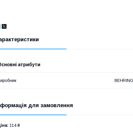
арактеристики
Основні атрибути
иробник
BEHRIN
нформація для замовлення
іна:
114 ₴