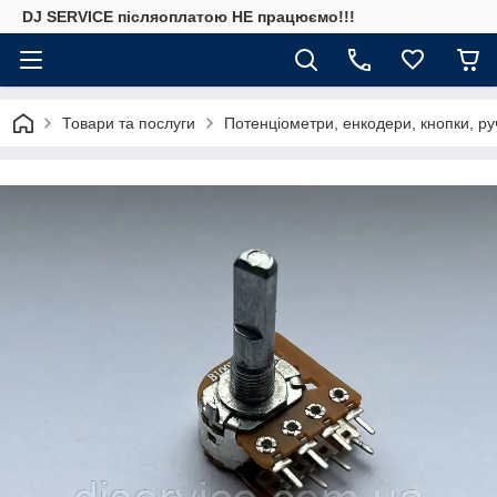
DJ SERVICE пiсляоплатою НЕ працюємо!!!
Товари та послуги
Потенціометри, енкодери, кнопки, ру