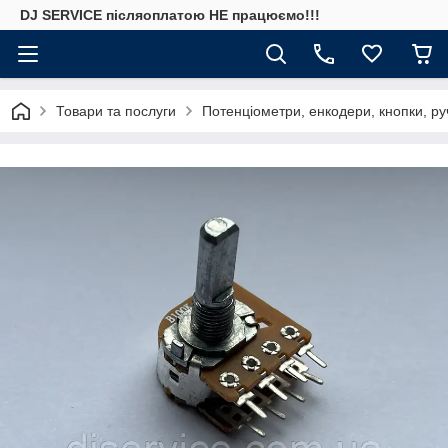
DJ SERVICE пiсляоплатою НЕ працюємо!!!
Товари та послуги
Потенціометри, енкодери, кнопки, ру