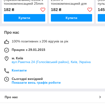
тонокомпенсацией 25mm
тонокомпенсацией для
пуль
для пультів,
пультів,
182
182
145
₴
₴
Купити
Купити
Про нас
100% позитивних з 206 відгуків за рік
Працює з 29.01.2015
м. Київ
вул.Ракетна 24 (Голосіівський район), Київ, Україна
Контакти
Сьогодні вихідний
Показати весь графік роботи
Про нас