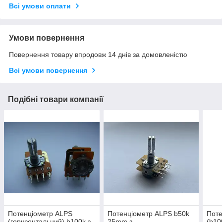
Всі умови оплати
Умови повернення
Повернення товару впродовж 14 днів за домовленістю
Всі умови повернення
Подібні товари компанії
Потенціометр ALPS
Потенціометр ALPS b50k
Поте
(горизонтальний) b100k з
25mm з
(b10