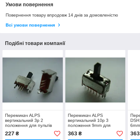
Умови повернення
Повернення товару впродовж 14 днів за домовленістю
Всі умови повернення
Подібні товари компанії
Перемикач ALPS
Перемикач ALPS
Пер
вертикальний 3p 2
вертикальний 10p 3
DSH
положення для пультів
положення 9mm для
6mm,
пультів
пуль
227
363
363
₴
₴
Pion