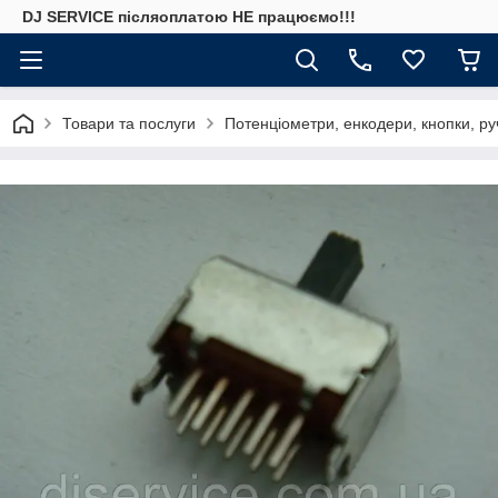
DJ SERVICE пiсляоплатою НЕ працюємо!!!
Товари та послуги
Потенціометри, енкодери, кнопки, ру