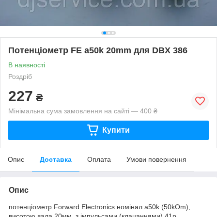
Потенціометр FE a50k 20mm для DBX 386
В наявності
Роздріб
227
₴
Мінімальна сума замовлення на сайті — 400 ₴
Купити
Опис
Доставка
Оплата
Умови повернення
Опис
потенціометр Forward Electronics номінал a50k (50kOm),
висотою вала 20мм, з імпульсами (клацаннями) 41p