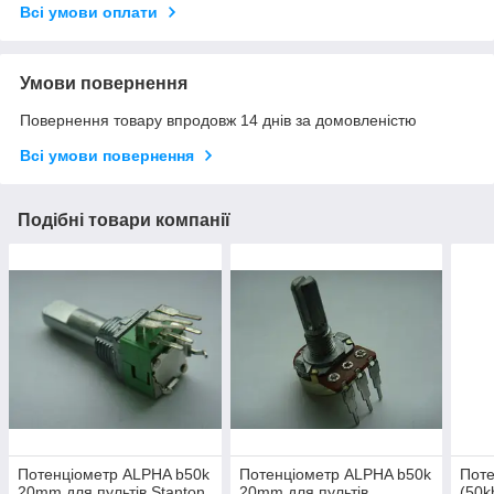
Всі умови оплати
Умови повернення
Повернення товару впродовж 14 днів за домовленістю
Всі умови повернення
Подібні товари компанії
Потенціометр ALPHA b50k
Потенціометр ALPHA b50k
Поте
20mm для пультів Stanton
20mm для пультів
(50k