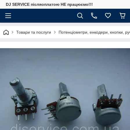
DJ SERVICE пiсляоплатою НЕ працюємо!!!
Товари та послуги
Потенціометри, енкодери, кнопки, ру