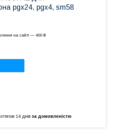
на pgx24, pgx4, sm58
лення на сайті — 400 ₴
ротягом 14 днів
за домовленістю