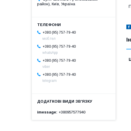
район), Київ, Україна
П
+380 (95) 757-79-40
моб.тел
І
+380 (95) 757-79-40
whatsApp
Ц
+380 (95) 757-79-40
viber
+380 (95) 757-79-40
telegram
imessage
+380957577940