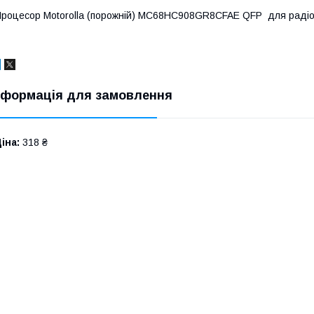
роцесор Motorolla (порожній) MC68HC908GR8CFAE QFP для радіо
нформація для замовлення
іна:
318 ₴