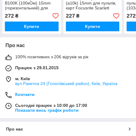
B100K (100кОм) 15mm
(a10k) 15mm для пультів,
пуль
(горизонтальний) для
карт Focusrite Scarlett
(103
пультів, карт Traktor Audio
18i8, 2i2, 2i4, 6i6
272
227
272
₴
₴
4 / 8/ 10
Купити
Купити
Про нас
100% позитивних з 206 відгуків за рік
Працює з 29.01.2015
м. Київ
вул.Ракетна 24 (Голосіівський район), Київ, Україна
Контакти
Сьогодні працює з 10:00 до 17:00
Показати весь графік роботи
Про нас