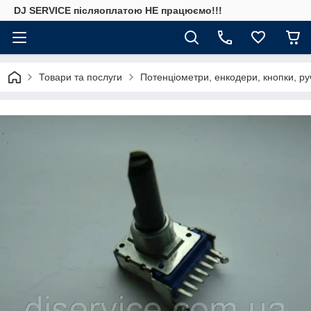
DJ SERVICE пiсляоплатою НЕ працюємо!!!
Товари та послуги
Потенціометри, енкодери, кнопки, ру