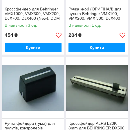
Кроссфейдер для Behringer
Ручка кноб (ОРИГІНАЛ) для
VMX1000, VMX300, VMX200,
пульта Behringer VMX100,
DJX700, DJX400 (New), DDM
VMX200, VMX 300, DJX400
4000, DDM 2000, DX626
DJX700 DDM4000
В наявності 3 од.
В наявності 1 од.
454
204
₴
₴
Купити
Купити
Ручка фейдера (гума) для
Кроссфейдер ALPS b20K
пультів, контролерів
8mm для BEHRINGER DX500