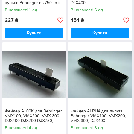
пультів Behringer djx750 та ін
DJX400
В наявності 1 од.
В наявності 6 од.
227
454
₴
₴
Купити
Купити
Фейдер A100K для Behringer
Фейдер ALPHA для пульта
VMX100, VMX200, VMX 300,
Behringer VMX100, VMX200,
DJX400 DJX700 DJX750,
VMX 300, DJX400
DX052, DX626
В наявності 4 од.
В наявності 3 од.