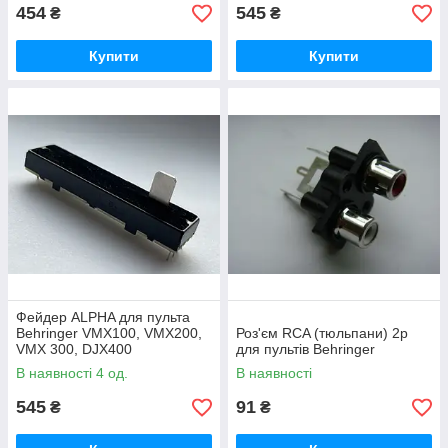
454
545
₴
₴
Купити
Купити
Фейдер ALPHA для пульта
Behringer VMX100, VMX200,
Роз'єм RCA (тюльпани) 2p
VMX 300, DJX400
для пультів Behringer
В наявності 4 од.
В наявності
545
91
₴
₴