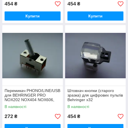
454
454
₴
₴
Купити
Купити
Перемикач PHONO/LINE/USB
Штовхач кнопки (старого
для BEHRINGER PRO
зразка) для цифрових пультів
NOX202 NOX404 NOX606,
Behringer x32
NUMARK NDX900 iCDX
В наявності
В наявності
MIXDECK QUAD NDX800
272
454
₴
₴