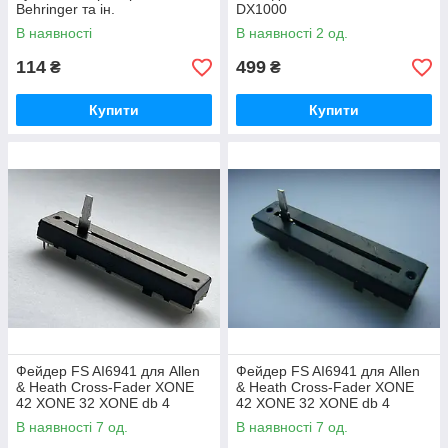
Behringer та ін.
DX1000
В наявності
В наявності 2 од.
114
499
₴
₴
Купити
Купити
Фейдер FS AI6941 для Allen
Фейдер FS AI6941 для Allen
& Heath Cross-Fader XONE
& Heath Cross-Fader XONE
42 XONE 32 XONE db 4
42 XONE 32 XONE db 4
XONE db 2 XONE 4D
XONE db 2 XONE 4D
В наявності 7 од.
В наявності 7 од.
BEHRINGER djx900
BEHRINGER djx900