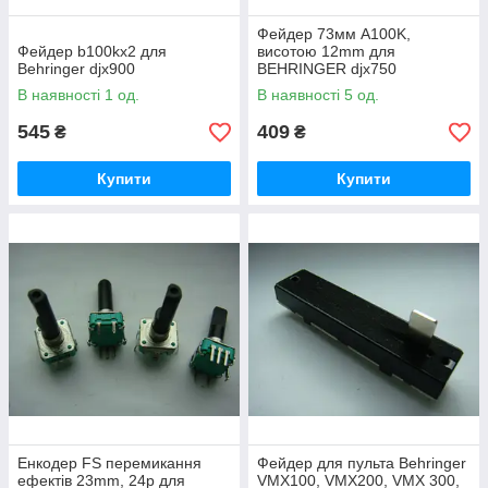
Фейдер 73мм A100K,
Фейдер b100kx2 для
висотою 12mm для
Behringer djx900
BEHRINGER djx750
В наявності 1 од.
В наявності 5 од.
545
409
₴
₴
Купити
Купити
Енкодер FS перемикання
Фейдер для пульта Behringer
ефектів 23mm, 24p для
VMX100, VMX200, VMX 300,