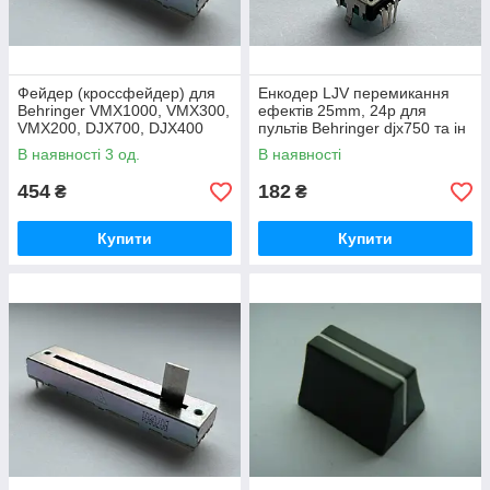
Фейдер (кроссфейдер) для
Енкодер LJV перемикання
Behringer VMX1000, VMX300,
ефектів 25mm, 24p для
VMX200, DJX700, DJX400
пультів Behringer djx750 та ін
(New), DDM 4000, DDM 2000,
В наявності 3 од.
В наявності
DX626
454
182
₴
₴
Купити
Купити