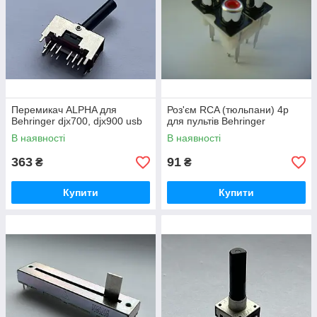
Перемикач ALPHA для
Роз'єм RCA (тюльпани) 4p
Behringer djx700, djx900 usb
для пультів Behringer
В наявності
В наявності
363
91
₴
₴
Купити
Купити