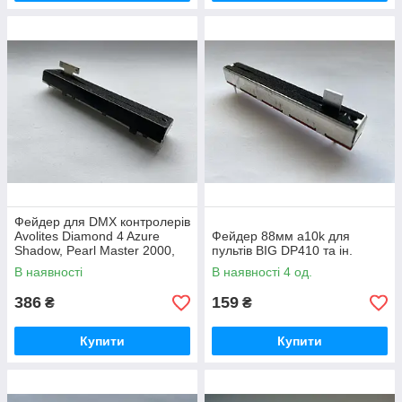
Фейдер для DMX контролерів
Avolites Diamond 4 Azure
Фейдер 88мм a10k для
Shadow, Pearl Master 2000,
пультів BIG DP410 та ін.
2004, 2008, 2010
В наявності
В наявності 4 од.
386
159
₴
₴
Купити
Купити