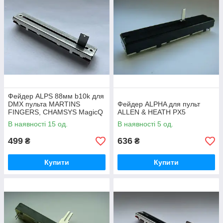
Фейдер ALPS 88мм b10k для
DMX пульта MARTINS
Фейдер ALPHA для пульт
FINGERS, CHAMSYS MagicQ
ALLEN & HEATH PX5
MQ500, MQ100, MQ80,
В наявності 15 од.
В наявності 5 од.
MQ70, MQ50, PC Wings
499
636
₴
₴
Купити
Купити