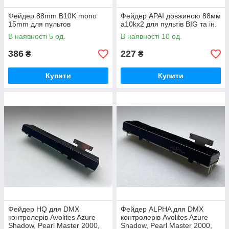
Фейдер 88mm B10K mono
Фейдер APAI довжиною 88мм
15mm для пультов
a10kx2 для пультів BIG та ін.
В наявності 5 од.
В наявності 10 од.
386
227
₴
₴
Купити
Купити
Фейдер HQ для DMX
Фейдер ALPHA для DMX
контролерів Avolites Azure
контролерів Avolites Azure
Shadow, Pearl Master 2000,
Shadow, Pearl Master 2000,