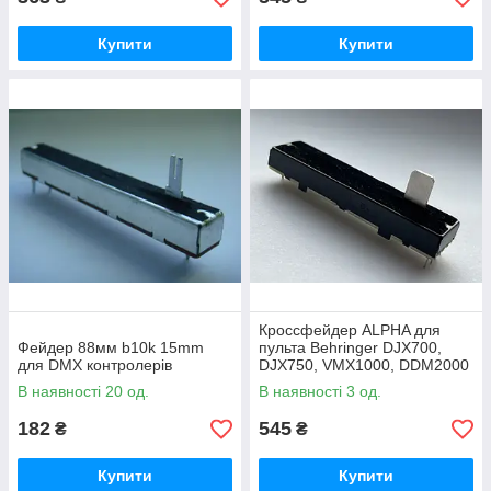
Купити
Купити
Кроссфейдер ALPHA для
Фейдер 88мм b10k 15mm
пульта Behringer DJX700,
для DMX контролерів
DJX750, VMX1000, DDM2000
DDM4000
В наявності 20 од.
В наявності 3 од.
182
545
₴
₴
Купити
Купити