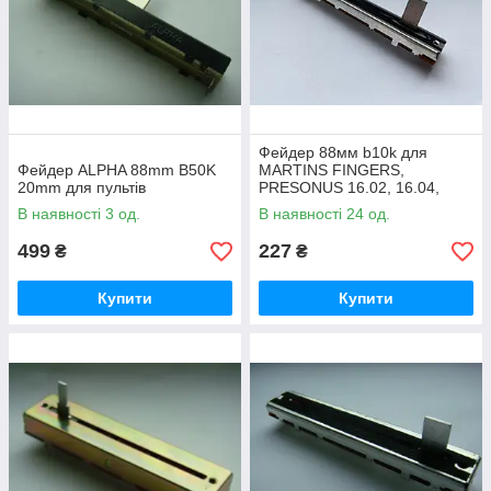
Фейдер 88мм b10k для
Фейдер ALPHA 88mm B50K
MARTINS FINGERS,
20mm для пультів
PRESONUS 16.02, 16.04,
Avolites Pearl 2000
В наявності 3 од.
В наявності 24 од.
CHAMSYS MQ500, MQ100,
MQ80, MQ70, MQ50, PC
499
227
₴
₴
Wings
Купити
Купити